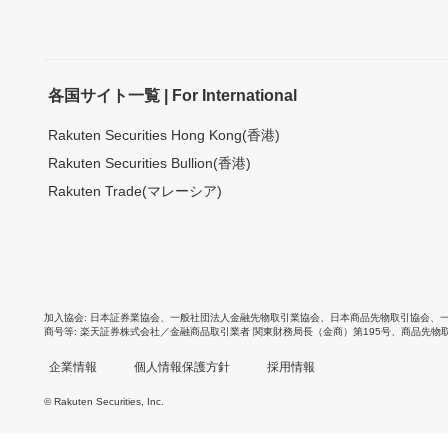
各国サイト一覧 | For International
Rakuten Securities Hong Kong(香港)
Rakuten Securities Bullion(香港)
Rakuten Trade(マレーシア)
加入協会
日本証券業協会
、
一般社団法人金融先物取引業協会
、
日本商品先物取引協会
、
商号等
楽天証券株式会社／金融商品取引業者 関東財務局長（金商）第195号、商品先物
企業情報
個人情報保護方針
採用情報
© Rakuten Securities, Inc.