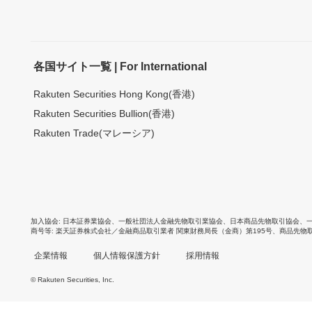
各国サイト一覧 | For International
Rakuten Securities Hong Kong(香港)
Rakuten Securities Bullion(香港)
Rakuten Trade(マレーシア)
加入協会
日本証券業協会
、
一般社団法人金融先物取引業協会
、
日本商品先物取引協会
、
商号等
楽天証券株式会社／金融商品取引業者 関東財務局長（金商）第195号、商品先物
企業情報
個人情報保護方針
採用情報
© Rakuten Securities, Inc.