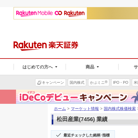
はじめての方へ
商品
®
キャンペーン
国内株式
かぶミニ
IPO・PO
米
ホーム
>
マーケット情報
>
国内株式株価検索
松田産業(7456) 業績
最近チェックした銘柄･指標