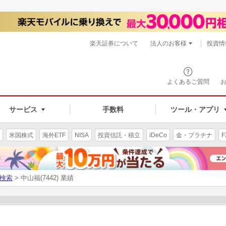
楽天証券について
法人のお客様
投資情
よくあるご質問
サービス
手数料
ツール・アプリ
米国株式
海外ETF
NISA
投資信託・積立
iDeCo
金・プラチナ
F
検索
> 中山福(7442) 業績