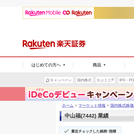
はじめての方へ
商品
®
キャンペーン
国内株式
かぶミニ
IPO・PO
ホーム
>
マーケット情報
>
国内株式株価
中山福(7442) 業績
最近チェックした銘柄･指標