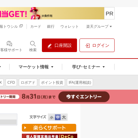
PR
報トウシル
カード
銀行
ウォレット
楽天グループ
口座開設
ログイン
お客様サポート
検索
マーケット情報
学び･セミナー
X
CFD
ロボアド
ポイント投資
IFA(運用相談)