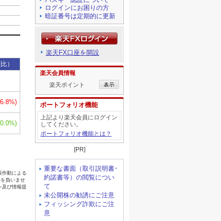
ログインにお困りの方
暗証番号は定期的に更新
楽天FX口座を開設
楽天会員情報
楽天ポイント
ポートフォリオ機能
上記より楽天会員にログイン
してください。
ポートフォリオ機能とは？
[PR]
重要な書面（取引説明書･
約諾書等）の閲覧につい
て
未公開株の勧誘にご注意
フィッシング詐欺にご注
意