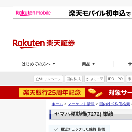
はじめての方へ
商品
®
キャンペーン
国内株式
かぶミニ
IPO・PO
米
ホーム
>
マーケット情報
>
国内株式株価検索
ヤマハ発動機(7272) 業績
最近チェックした銘柄･指標