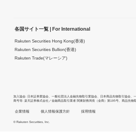
各国サイト一覧 | For International
Rakuten Securities Hong Kong(香港)
Rakuten Securities Bullion(香港)
Rakuten Trade(マレーシア)
加入協会
日本証券業協会
、
一般社団法人金融先物取引業協会
、
日本商品先物取引協会
、
商号等
楽天証券株式会社／金融商品取引業者 関東財務局長（金商）第195号、商品先物
企業情報
個人情報保護方針
採用情報
© Rakuten Securities, Inc.