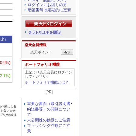
ログインにお困りの方
暗証番号は定期的に更新
楽天FX口座を開設
楽天会員情報
楽天ポイント
ポートフォリオ機能
上記より楽天会員にログイン
してください。
ポートフォリオ機能とは？
[PR]
重要な書面（取引説明書･
約諾書等）の閲覧につい
て
未公開株の勧誘にご注意
フィッシング詐欺にご注
意