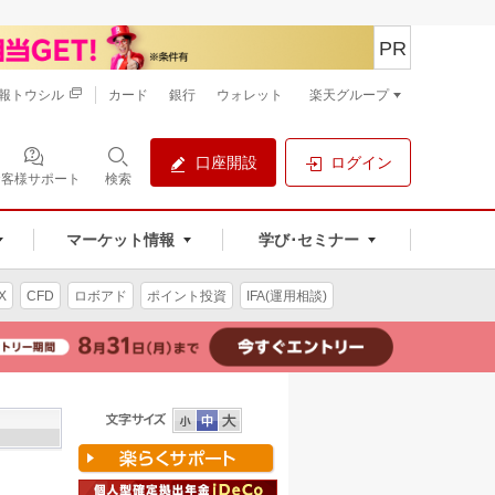
PR
報トウシル
カード
銀行
ウォレット
楽天グループ
口座開設
ログイン
お客様サポート
検索
マーケット情報
学び･セミナー
X
CFD
ロボアド
ポイント投資
IFA(運用相談)