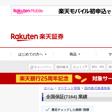
はじめての方へ
商品
®
キャンペーン
国内株式
かぶミニ
IPO・PO
米
ホーム
>
マーケット情報
>
国内株式株価検索
全国保証(7164) 業績
最近チェックした銘柄･指標