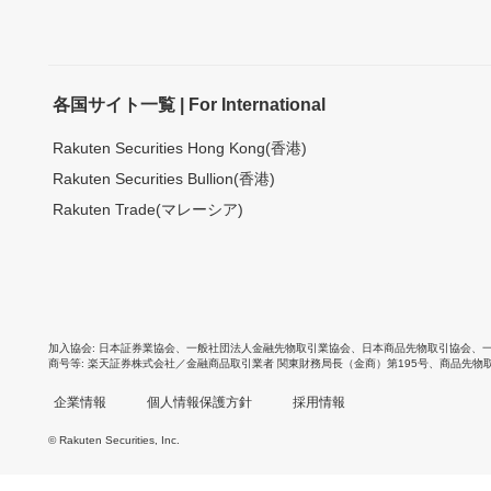
各国サイト一覧 | For International
Rakuten Securities Hong Kong(香港)
Rakuten Securities Bullion(香港)
Rakuten Trade(マレーシア)
加入協会
日本証券業協会
、
一般社団法人金融先物取引業協会
、
日本商品先物取引協会
、
商号等
楽天証券株式会社／金融商品取引業者 関東財務局長（金商）第195号、商品先物
企業情報
個人情報保護方針
採用情報
© Rakuten Securities, Inc.