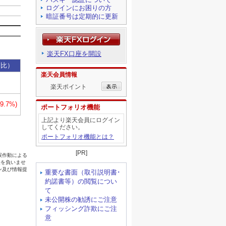
ログインにお困りの方
暗証番号は定期的に更新
楽天FX口座を開設
楽天会員情報
楽天ポイント
ポートフォリオ機能
上記より楽天会員にログイン
してください。
ポートフォリオ機能とは？
[PR]
重要な書面（取引説明書･
約諾書等）の閲覧につい
て
未公開株の勧誘にご注意
フィッシング詐欺にご注
意