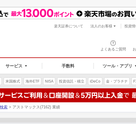
楽天証券について
法人のお客様
投資情
よくあるご質問
サービス
手数料
ツール・アプリ
米国株式
海外ETF
NISA
投資信託・積立
iDeCo
金・プラチナ
F
検索
> アストマックス(7162) 業績