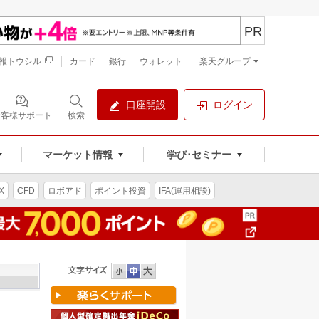
PR
報トウシル
カード
銀行
ウォレット
楽天グループ
口座開設
ログイン
お客様サポート
検索
マーケット情報
学び･セミナー
X
CFD
ロボアド
ポイント投資
IFA(運用相談)