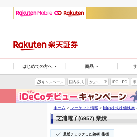
はじめての方へ
商品
®
キャンペーン
国内株式
かぶミニ
IPO・PO
米
ホーム
>
マーケット情報
>
国内株式株価検索
芝浦電子(6957) 業績
最近チェックした銘柄･指標