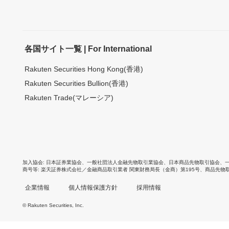
各国サイト一覧 | For International
Rakuten Securities Hong Kong(香港)
Rakuten Securities Bullion(香港)
Rakuten Trade(マレーシア)
加入協会
日本証券業協会
、
一般社団法人金融先物取引業協会
、
日本商品先物取引協会
、
商号等
楽天証券株式会社／金融商品取引業者 関東財務局長（金商）第195号、商品先物
企業情報
個人情報保護方針
採用情報
© Rakuten Securities, Inc.