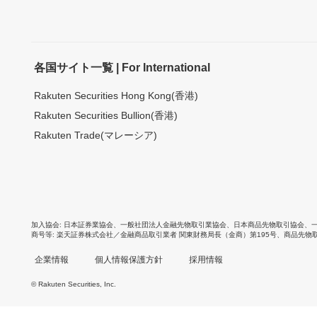
各国サイト一覧 | For International
Rakuten Securities Hong Kong(香港)
Rakuten Securities Bullion(香港)
Rakuten Trade(マレーシア)
加入協会
日本証券業協会
、
一般社団法人金融先物取引業協会
、
日本商品先物取引協会
、
商号等
楽天証券株式会社／金融商品取引業者 関東財務局長（金商）第195号、商品先物
企業情報
個人情報保護方針
採用情報
© Rakuten Securities, Inc.