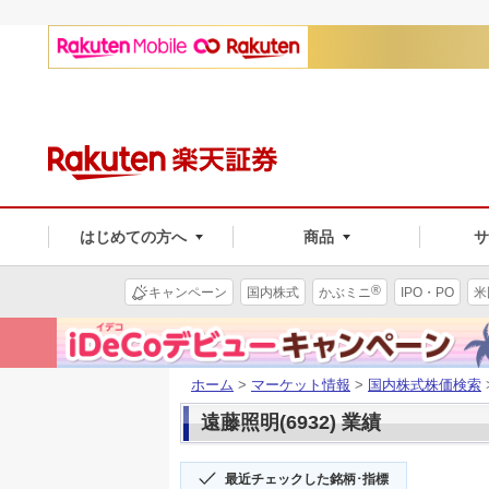
はじめての方へ
商品
®
キャンペーン
国内株式
かぶミニ
IPO・PO
米
ホーム
>
マーケット情報
>
国内株式株価検索
遠藤照明(6932) 業績
最近チェックした銘柄･指標