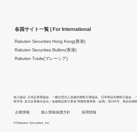
各国サイト一覧 | For International
Rakuten Securities Hong Kong(香港)
Rakuten Securities Bullion(香港)
Rakuten Trade(マレーシア)
加入協会
日本証券業協会
、
一般社団法人金融先物取引業協会
、
日本商品先物取引協会
、
商号等
楽天証券株式会社／金融商品取引業者 関東財務局長（金商）第195号、商品先物
企業情報
個人情報保護方針
採用情報
© Rakuten Securities, Inc.