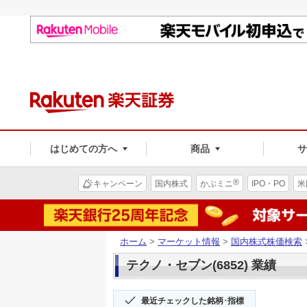
はじめての方へ
商品
®
キャンペーン
国内株式
かぶミニ
IPO・PO
米
ホーム
>
マーケット情報
>
国内株式株価検索
テクノ・セブン(6852) 業績
最近チェックした銘柄･指標