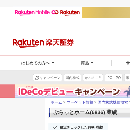
はじめての方へ
商品
®
キャンペーン
国内株式
かぶミニ
IPO・PO
米
ホーム
>
マーケット情報
>
国内株式株価検索
ぷらっとホーム(6836) 業績
最近チェックした銘柄･指標