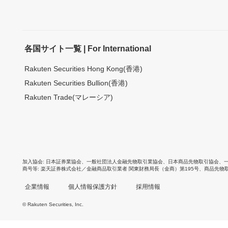
各国サイト一覧 | For International
Rakuten Securities Hong Kong(香港)
Rakuten Securities Bullion(香港)
Rakuten Trade(マレーシア)
加入協会
日本証券業協会
、
一般社団法人金融先物取引業協会
、
日本商品先物取引協会
、
商号等
楽天証券株式会社／金融商品取引業者 関東財務局長（金商）第195号、商品先物
企業情報
個人情報保護方針
採用情報
© Rakuten Securities, Inc.