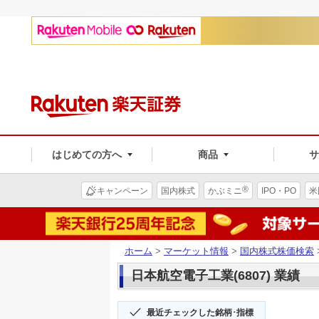
はじめての方へ
商品
®
キャンペーン
国内株式
かぶミニ
IPO・PO
米
ホーム
>
マーケット情報
>
国内株式株価検索
日本航空電子工業(6807) 業績
最近チェックした銘柄･指標