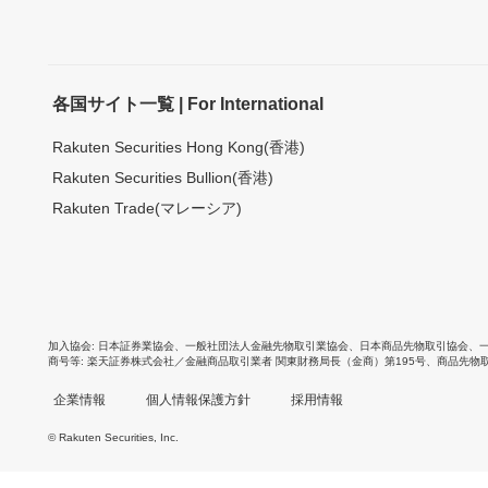
各国サイト一覧 | For International
Rakuten Securities Hong Kong(香港)
Rakuten Securities Bullion(香港)
Rakuten Trade(マレーシア)
加入協会
日本証券業協会
、
一般社団法人金融先物取引業協会
、
日本商品先物取引協会
、
商号等
楽天証券株式会社／金融商品取引業者 関東財務局長（金商）第195号、商品先物
企業情報
個人情報保護方針
採用情報
© Rakuten Securities, Inc.