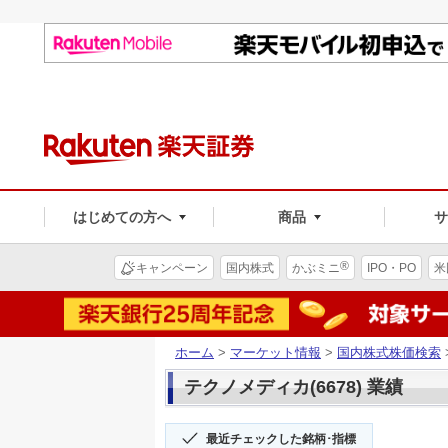
はじめての方へ
商品
®
キャンペーン
国内株式
かぶミニ
IPO・PO
米
ホーム
>
マーケット情報
>
国内株式株価検索
テクノメディカ(6678) 業績
最近チェックした銘柄･指標