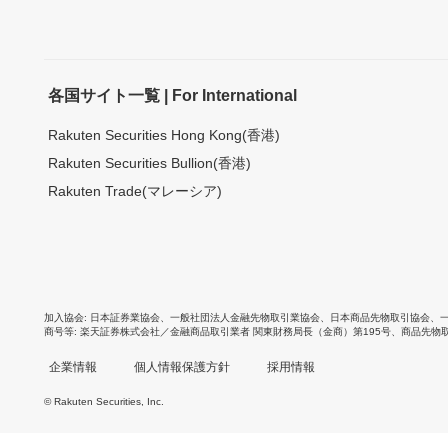
各国サイト一覧 | For International
Rakuten Securities Hong Kong(香港)
Rakuten Securities Bullion(香港)
Rakuten Trade(マレーシア)
加入協会
日本証券業協会
、
一般社団法人金融先物取引業協会
、
日本商品先物取引協会
、
商号等
楽天証券株式会社／金融商品取引業者 関東財務局長（金商）第195号、商品先物
企業情報
個人情報保護方針
採用情報
© Rakuten Securities, Inc.