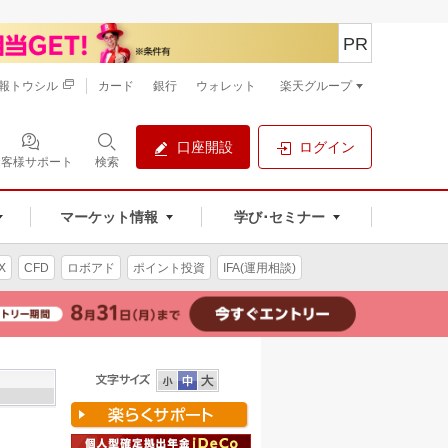
PR
報トウシル
カード
銀行
ウォレット
楽天グループ
口座開設
ログイン
お客様サポート
検索
マーケット情報
学び･セミナー
X
CFD
ロボアド
ポイント投資
IFA(運用相談)