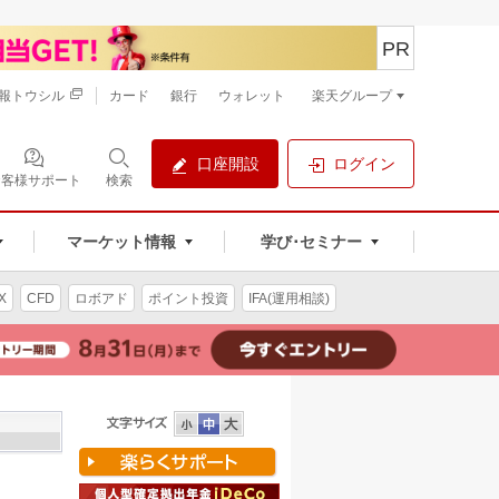
PR
報トウシル
カード
銀行
ウォレット
楽天グループ
口座開設
ログイン
お客様サポート
検索
マーケット情報
学び･セミナー
X
CFD
ロボアド
ポイント投資
IFA(運用相談)