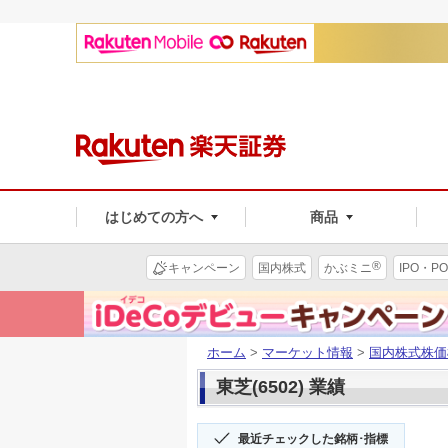
はじめての方へ
商品
®
キャンペーン
国内株式
かぶミニ
IPO・PO
ホーム
>
マーケット情報
>
国内株式株価
東芝(6502) 業績
最近チェックした銘柄･指標