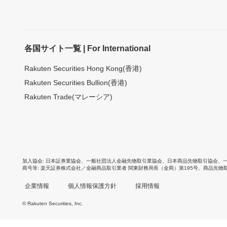
各国サイト一覧 | For International
Rakuten Securities Hong Kong(香港)
Rakuten Securities Bullion(香港)
Rakuten Trade(マレーシア)
加入協会
日本証券業協会
、
一般社団法人金融先物取引業協会
、
日本商品先物取引協会
、
商号等
楽天証券株式会社／金融商品取引業者 関東財務局長（金商）第195号、商品先物
企業情報
個人情報保護方針
採用情報
© Rakuten Securities, Inc.