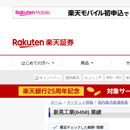
はじめての方へ
商品
®
キャンペーン
国内株式
かぶミニ
IPO・PO
米
ホーム
>
マーケット情報
>
国内株式株価検索
新晃工業(6458) 業績
最近チェックした銘柄･指標