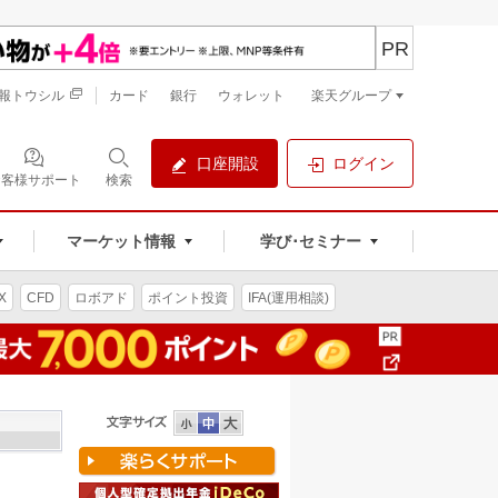
PR
報トウシル
カード
銀行
ウォレット
楽天グループ
口座開設
ログイン
お客様サポート
検索
マーケット情報
学び･セミナー
X
CFD
ロボアド
ポイント投資
IFA(運用相談)