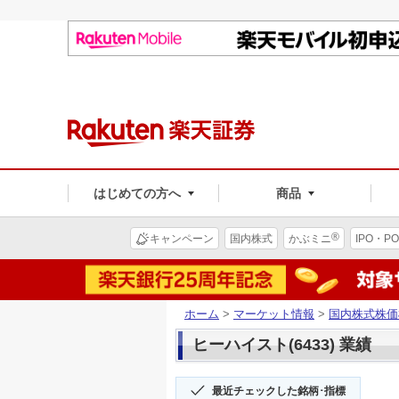
はじめての方へ
商品
®
キャンペーン
国内株式
かぶミニ
IPO・PO
ホーム
>
マーケット情報
>
国内株式株価
ヒーハイスト(6433) 業績
最近チェックした銘柄･指標