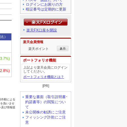
ログインにお困りの方
暗証番号は定期的に更新
楽天FX口座を開設
楽天会員情報
楽天ポイント
ポートフォリオ機能
上記より楽天会員にログイン
してください。
ポートフォリオ機能とは？
[PR]
重要な書面（取引説明書･
約諾書等）の閲覧につい
て
未公開株の勧誘にご注意
フィッシング詐欺にご注
意