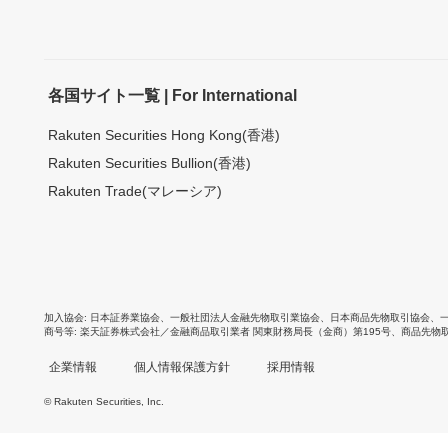
各国サイト一覧 | For International
Rakuten Securities Hong Kong(香港)
Rakuten Securities Bullion(香港)
Rakuten Trade(マレーシア)
加入協会
日本証券業協会
、
一般社団法人金融先物取引業協会
、
日本商品先物取引協会
、
商号等
楽天証券株式会社／金融商品取引業者 関東財務局長（金商）第195号、商品先物
企業情報
個人情報保護方針
採用情報
© Rakuten Securities, Inc.