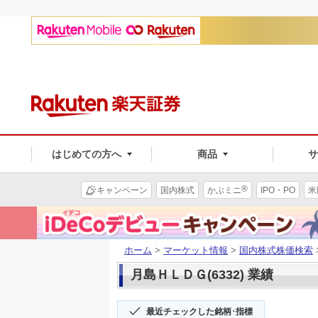
はじめての方へ
商品
®
キャンペーン
国内株式
かぶミニ
IPO・PO
米
ホーム
>
マーケット情報
>
国内株式株価検索
月島ＨＬＤＧ(6332) 業績
最近チェックした銘柄･指標