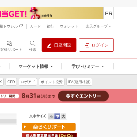
PR
報トウシル
カード
銀行
ウォレット
楽天グループ
口座開設
ログイン
お客様サポート
検索
マーケット情報
学び･セミナー
X
CFD
ロボアド
ポイント投資
IFA(運用相談)