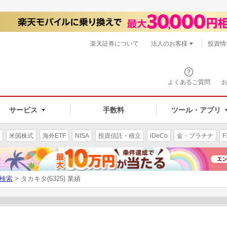
楽天証券について
法人のお客様
投資情
よくあるご質問
サービス
手数料
ツール・アプリ
米国株式
海外ETF
NISA
投資信託・積立
iDeCo
金・プラチナ
F
検索
> タカキタ(6325) 業績