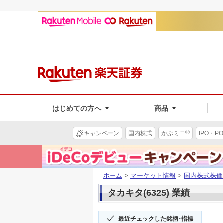
はじめての方へ
商品
®
キャンペーン
国内株式
かぶミニ
IPO・PO
ホーム
>
マーケット情報
>
国内株式株価
タカキタ(6325) 業績
最近チェックした銘柄･指標