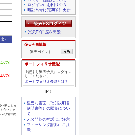
ログインにお困りの方
暗証番号は定期的に更新
楽天FX口座を開設
楽天会員情報
楽天ポイント
ポートフォリオ機能
上記より楽天会員にログイン
してください。
ポートフォリオ機能とは？
[PR]
重要な書面（取引説明書･
約諾書等）の閲覧につい
て
未公開株の勧誘にご注意
フィッシング詐欺にご注
意