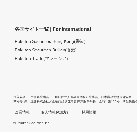
各国サイト一覧 | For International
Rakuten Securities Hong Kong(香港)
Rakuten Securities Bullion(香港)
Rakuten Trade(マレーシア)
加入協会
日本証券業協会
、
一般社団法人金融先物取引業協会
、
日本商品先物取引協会
、
商号等
楽天証券株式会社／金融商品取引業者 関東財務局長（金商）第195号、商品先物
企業情報
個人情報保護方針
採用情報
© Rakuten Securities, Inc.