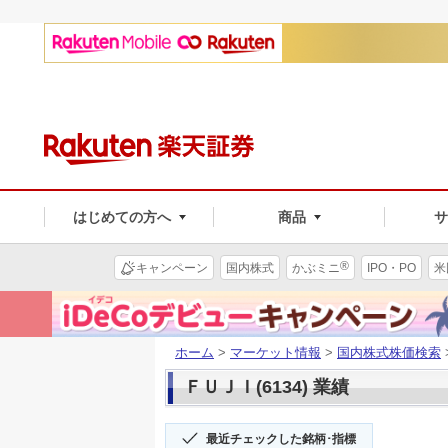
はじめての方へ
商品
®
キャンペーン
国内株式
かぶミニ
IPO・PO
米
ホーム
>
マーケット情報
>
国内株式株価検索
ＦＵＪＩ(6134) 業績
最近チェックした銘柄･指標