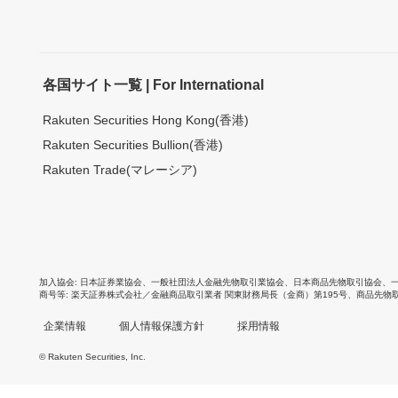
各国サイト一覧 | For International
Rakuten Securities Hong Kong(香港)
Rakuten Securities Bullion(香港)
Rakuten Trade(マレーシア)
加入協会
日本証券業協会
、
一般社団法人金融先物取引業協会
、
日本商品先物取引協会
、
商号等
楽天証券株式会社／金融商品取引業者 関東財務局長（金商）第195号、商品先物
企業情報
個人情報保護方針
採用情報
© Rakuten Securities, Inc.