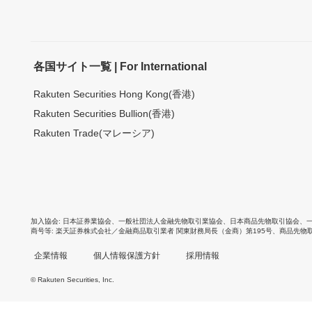
各国サイト一覧 | For International
Rakuten Securities Hong Kong(香港)
Rakuten Securities Bullion(香港)
Rakuten Trade(マレーシア)
加入協会
日本証券業協会
、
一般社団法人金融先物取引業協会
、
日本商品先物取引協会
、
商号等
楽天証券株式会社／金融商品取引業者 関東財務局長（金商）第195号、商品先物
企業情報
個人情報保護方針
採用情報
© Rakuten Securities, Inc.