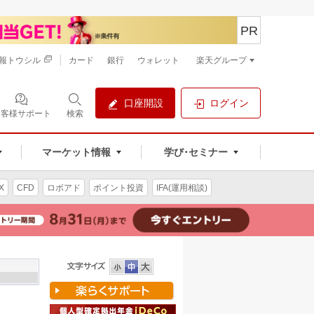
PR
報トウシル
カード
銀行
ウォレット
楽天グループ
口座開設
ログイン
お客様サポート
検索
マーケット情報
学び･セミナー
X
CFD
ロボアド
ポイント投資
IFA(運用相談)