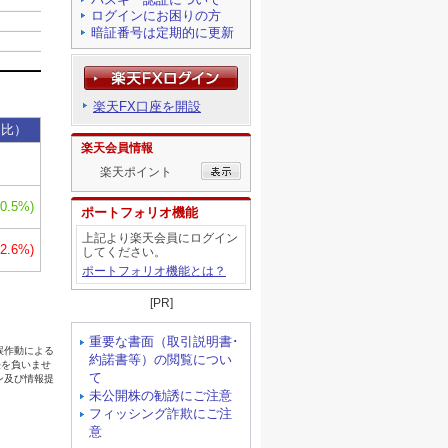
ログインにお困りの方
暗証番号は定期的に更新
楽天FX口座を開設
楽天会員情報
楽天ポイント
ポートフォリオ機能
上記より楽天会員にログイン
してください。
ポートフォリオ機能とは？
[PR]
重要な書面（取引説明書･
約諾書等）の閲覧につい
て
未公開株の勧誘にご注意
フィッシング詐欺にご注
意