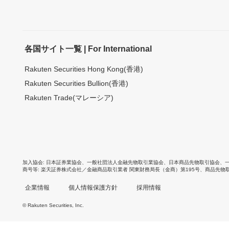
各国サイト一覧 | For International
Rakuten Securities Hong Kong(香港)
Rakuten Securities Bullion(香港)
Rakuten Trade(マレーシア)
加入協会
日本証券業協会
、
一般社団法人金融先物取引業協会
、
日本商品先物取引協会
、
商号等
楽天証券株式会社／金融商品取引業者 関東財務局長（金商）第195号、商品先物
企業情報
個人情報保護方針
採用情報
© Rakuten Securities, Inc.