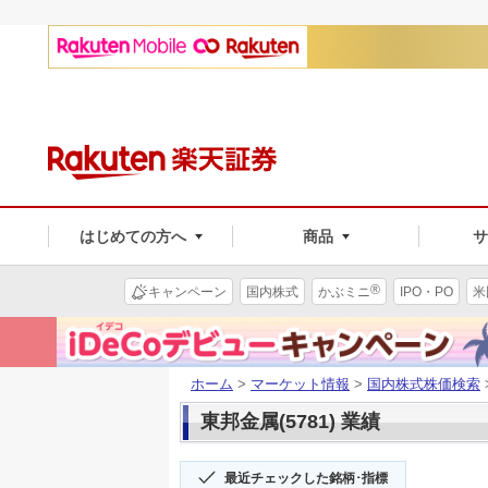
はじめての方へ
商品
®
キャンペーン
国内株式
かぶミニ
IPO・PO
米
ホーム
>
マーケット情報
>
国内株式株価検索
東邦金属(5781) 業績
最近チェックした銘柄･指標