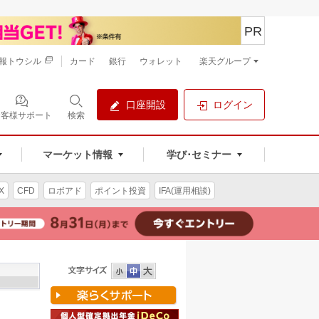
PR
報トウシル
カード
銀行
ウォレット
楽天グループ
口座開設
ログイン
お客様サポート
検索
マーケット情報
学び･セミナー
X
CFD
ロボアド
ポイント投資
IFA(運用相談)