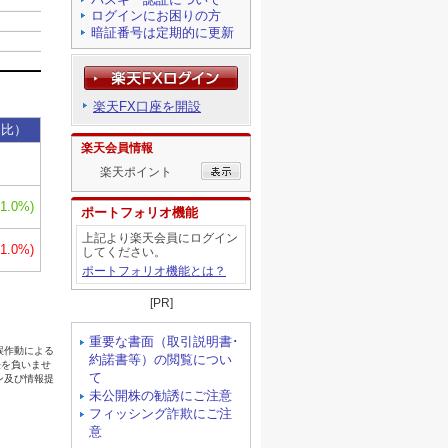
ログインにお困りの方
暗証番号は定期的に更新
楽天FX口座を開設
楽天会員情報
楽天ポイント
ポートフォリオ機能
上記より楽天会員にログイン
してください。
ポートフォリオ機能とは？
[PR]
重要な書面（取引説明書･
約諾書等）の閲覧につい
て
未公開株の勧誘にご注意
フィッシング詐欺にご注
意