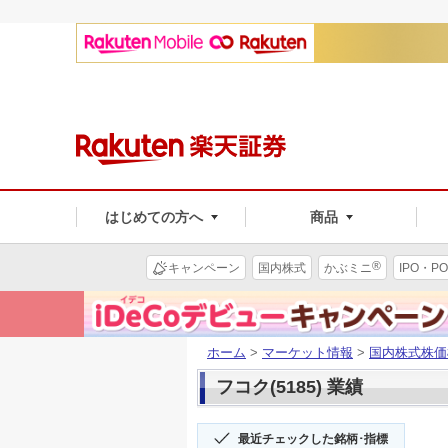
はじめての方へ
商品
®
キャンペーン
国内株式
かぶミニ
IPO・PO
ホーム
>
マーケット情報
>
国内株式株価
フコク(5185) 業績
最近チェックした銘柄･指標