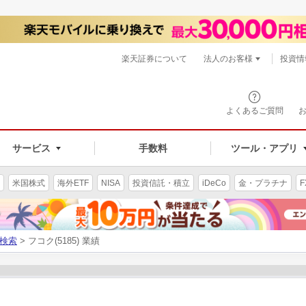
楽天証券について
法人のお客様
投資情
よくあるご質問
サービス
手数料
ツール・アプリ
米国株式
海外ETF
NISA
投資信託・積立
iDeCo
金・プラチナ
F
検索
> フコク(5185) 業績