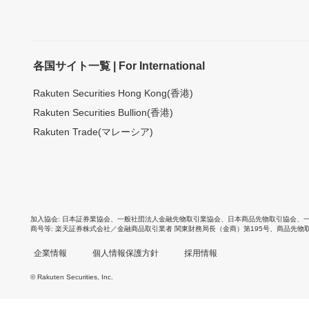
各国サイト一覧 | For International
Rakuten Securities Hong Kong(香港)
Rakuten Securities Bullion(香港)
Rakuten Trade(マレーシア)
加入協会
日本証券業協会
、
一般社団法人金融先物取引業協会
、
日本商品先物取引協会
、
商号等
楽天証券株式会社／金融商品取引業者 関東財務局長（金商）第195号、商品先物
企業情報
個人情報保護方針
採用情報
© Rakuten Securities, Inc.