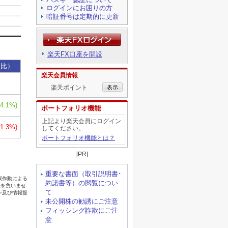
ログインにお困りの方
暗証番号は定期的に更新
楽天FX口座を開設
楽天会員情報
楽天ポイント
ポートフォリオ機能
上記より楽天会員にログイン
してください。
ポートフォリオ機能とは？
[PR]
重要な書面（取引説明書･
約諾書等）の閲覧につい
て
未公開株の勧誘にご注意
フィッシング詐欺にご注
意