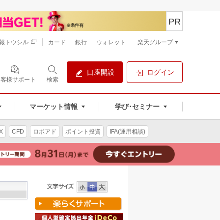
PR
報トウシル
カード
銀行
ウォレット
楽天グループ
口座開設
ログイン
お客様サポート
検索
マーケット情報
学び･セミナー
X
CFD
ロボアド
ポイント投資
IFA(運用相談)