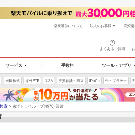
楽天証券について
法人のお客様
投資情
よくあるご質問
サービス
手数料
ツール・アプリ
米国株式
海外ETF
NISA
投資信託・積立
iDeCo
金・プラチナ
F
検索
> 東洋ドライルーブ(4976) 業績
績