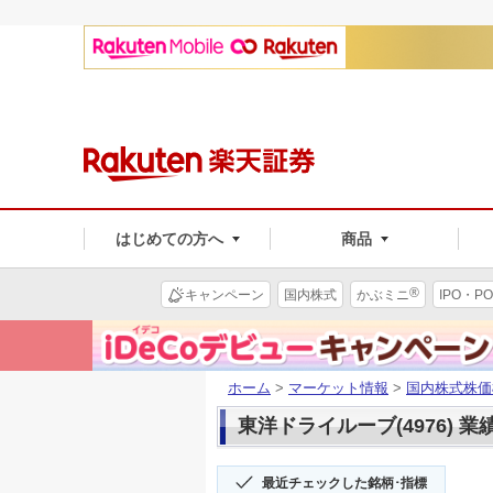
はじめての方へ
商品
®
キャンペーン
国内株式
かぶミニ
IPO・PO
ホーム
>
マーケット情報
>
国内株式株価
東洋ドライルーブ(4976) 業
最近チェックした銘柄･指標