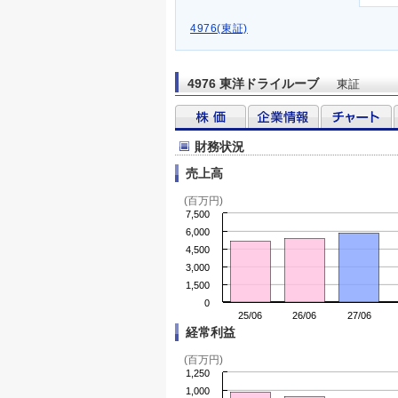
4976(東証)
4976 東洋ドライルーブ
東証