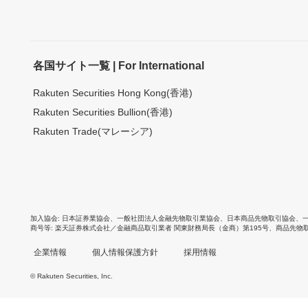
各国サイト一覧 | For International
Rakuten Securities Hong Kong(香港)
Rakuten Securities Bullion(香港)
Rakuten Trade(マレーシア)
加入協会
日本証券業協会
、
一般社団法人金融先物取引業協会
、
日本商品先物取引協会
、
商号等
楽天証券株式会社／金融商品取引業者 関東財務局長（金商）第195号、商品先物
企業情報
個人情報保護方針
採用情報
© Rakuten Securities, Inc.