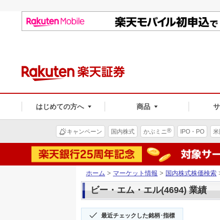
はじめての方へ
商品
®
キャンペーン
国内株式
かぶミニ
IPO・PO
米
ホーム
>
マーケット情報
>
国内株式株価検索
ビー・エム・エル(4694) 業績
最近チェックした銘柄･指標