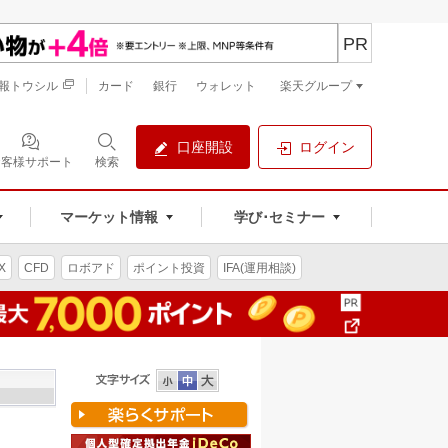
PR
報トウシル
カード
銀行
ウォレット
楽天グループ
口座開設
ログイン
お客様サポート
検索
マーケット情報
学び･セミナー
X
CFD
ロボアド
ポイント投資
IFA(運用相談)