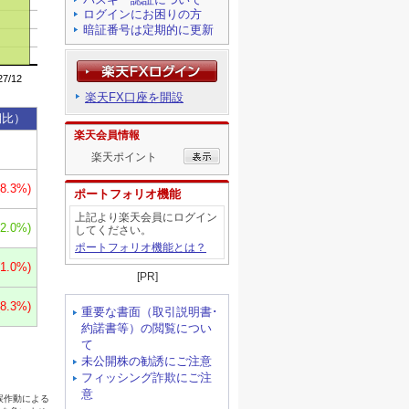
ログインにお困りの方
暗証番号は定期的に更新
楽天FX口座を開設
楽天会員情報
楽天ポイント
ポートフォリオ機能
上記より楽天会員にログイン
してください。
ポートフォリオ機能とは？
[PR]
重要な書面（取引説明書･
約諾書等）の閲覧につい
て
未公開株の勧誘にご注意
フィッシング詐欺にご注
意