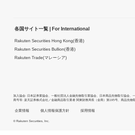
各国サイト一覧 | For International
Rakuten Securities Hong Kong(香港)
Rakuten Securities Bullion(香港)
Rakuten Trade(マレーシア)
加入協会
日本証券業協会
、
一般社団法人金融先物取引業協会
、
日本商品先物取引協会
、
商号等
楽天証券株式会社／金融商品取引業者 関東財務局長（金商）第195号、商品先物
企業情報
個人情報保護方針
採用情報
© Rakuten Securities, Inc.