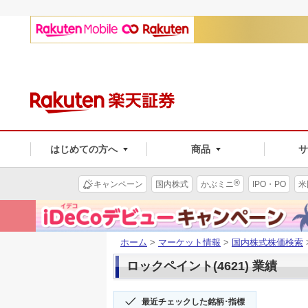
はじめての方へ
商品
®
キャンペーン
国内株式
かぶミニ
IPO・PO
米
ホーム
>
マーケット情報
>
国内株式株価検索
ロックペイント(4621) 業績
最近チェックした銘柄･指標