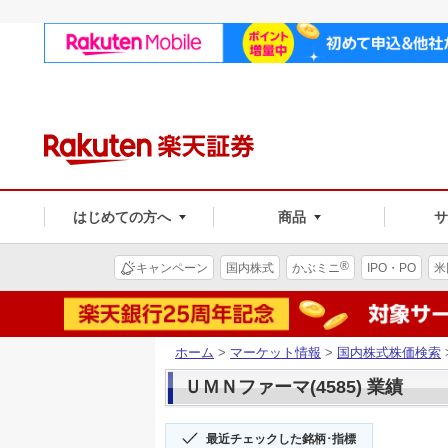
はじめての方へ
商品
®
キャンペーン
国内株式
かぶミニ
IPO・PO
米
ホーム
>
マーケット情報
>
国内株式株価検索
ＵＭＮファーマ(4585) 業績
最近チェックした銘柄･指標