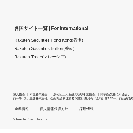
各国サイト一覧 | For International
Rakuten Securities Hong Kong(香港)
Rakuten Securities Bullion(香港)
Rakuten Trade(マレーシア)
加入協会
日本証券業協会
、
一般社団法人金融先物取引業協会
、
日本商品先物取引協会
、
商号等
楽天証券株式会社／金融商品取引業者 関東財務局長（金商）第195号、商品先物
企業情報
個人情報保護方針
採用情報
© Rakuten Securities, Inc.