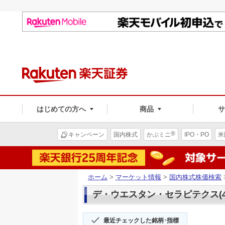
はじめての方へ
商品
®
キャンペーン
国内株式
かぶミニ
IPO・PO
米
ホーム
>
マーケット情報
>
国内株式株価検索
デ・ウエスタン・セラピテクス(45
最近チェックした銘柄･指標