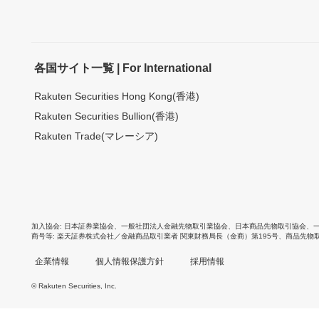
各国サイト一覧 | For International
Rakuten Securities Hong Kong(香港)
Rakuten Securities Bullion(香港)
Rakuten Trade(マレーシア)
加入協会
日本証券業協会
、
一般社団法人金融先物取引業協会
、
日本商品先物取引協会
、
商号等
楽天証券株式会社／金融商品取引業者 関東財務局長（金商）第195号、商品先物
企業情報
個人情報保護方針
採用情報
© Rakuten Securities, Inc.