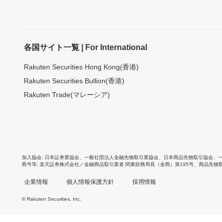
各国サイト一覧 | For International
Rakuten Securities Hong Kong(香港)
Rakuten Securities Bullion(香港)
Rakuten Trade(マレーシア)
加入協会
日本証券業協会
、
一般社団法人金融先物取引業協会
、
日本商品先物取引協会
、
商号等
楽天証券株式会社／金融商品取引業者 関東財務局長（金商）第195号、商品先物
企業情報
個人情報保護方針
採用情報
© Rakuten Securities, Inc.