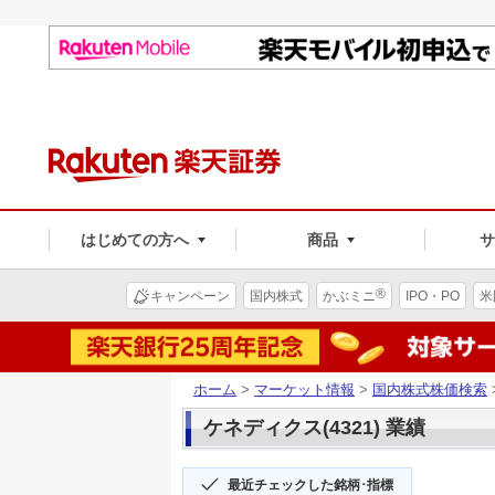
はじめての方へ
商品
®
キャンペーン
国内株式
かぶミニ
IPO・PO
米
ホーム
>
マーケット情報
>
国内株式株価検索
ケネディクス(4321) 業績
最近チェックした銘柄･指標