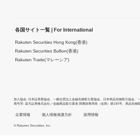
各国サイト一覧 | For International
Rakuten Securities Hong Kong(香港)
Rakuten Securities Bullion(香港)
Rakuten Trade(マレーシア)
加入協会
日本証券業協会
、
一般社団法人金融先物取引業協会
、
日本商品先物取引協会
、
商号等
楽天証券株式会社／金融商品取引業者 関東財務局長（金商）第195号、商品先物
企業情報
個人情報保護方針
採用情報
© Rakuten Securities, Inc.