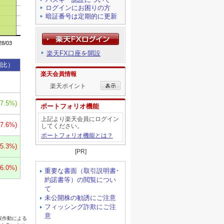
ログインにお困りの方
暗証番号は定期的に更新
楽天FX口座を開設
楽天会員情報
楽天ポイント
ポートフォリオ機能
上記より楽天会員にログイン
してください。
ポートフォリオ機能とは？
[PR]
重要な書面（取引説明書･
約諾書等）の閲覧につい
て
未公開株の勧誘にご注意
フィッシング詐欺にご注
意