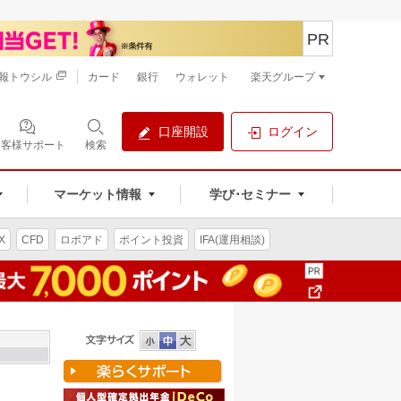
PR
報トウシル
カード
銀行
ウォレット
楽天グループ
口座開設
ログイン
お客様サポート
検索
マーケット情報
学び･セミナー
X
CFD
ロボアド
ポイント投資
IFA(運用相談)