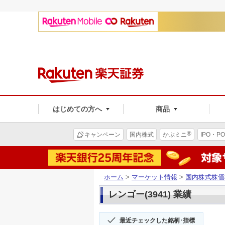
はじめての方へ
商品
®
キャンペーン
国内株式
かぶミニ
IPO・PO
ホーム
>
マーケット情報
>
国内株式株価
レンゴー(3941) 業績
最近チェックした銘柄･指標