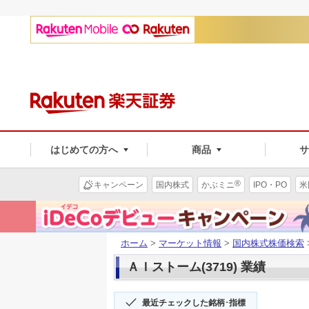
はじめての方へ
商品
®
キャンペーン
国内株式
かぶミニ
IPO・PO
米
ホーム
>
マーケット情報
>
国内株式株価検索
ＡＩストーム(3719) 業績
最近チェックした銘柄･指標