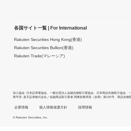
各国サイト一覧 | For International
Rakuten Securities Hong Kong(香港)
Rakuten Securities Bullion(香港)
Rakuten Trade(マレーシア)
加入協会
日本証券業協会
、
一般社団法人金融先物取引業協会
、
日本商品先物取引協会
、
商号等
楽天証券株式会社／金融商品取引業者 関東財務局長（金商）第195号、商品先物
企業情報
個人情報保護方針
採用情報
© Rakuten Securities, Inc.