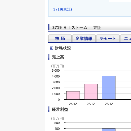
3719(東証)
3719 ＡＩストーム
東証