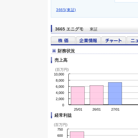
3665(東証)
3665 エニグモ
東証