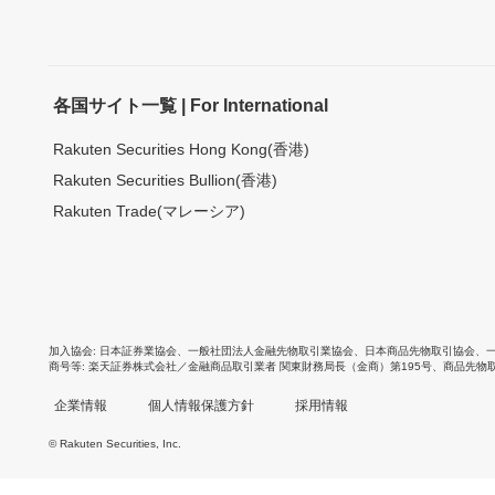
各国サイト一覧 | For International
Rakuten Securities Hong Kong(香港)
Rakuten Securities Bullion(香港)
Rakuten Trade(マレーシア)
加入協会
日本証券業協会
、
一般社団法人金融先物取引業協会
、
日本商品先物取引協会
、
商号等
楽天証券株式会社／金融商品取引業者 関東財務局長（金商）第195号、商品先物
企業情報
個人情報保護方針
採用情報
© Rakuten Securities, Inc.