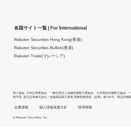
各国サイト一覧 | For International
Rakuten Securities Hong Kong(香港)
Rakuten Securities Bullion(香港)
Rakuten Trade(マレーシア)
加入協会
日本証券業協会
、
一般社団法人金融先物取引業協会
、
日本商品先物取引協会
、
商号等
楽天証券株式会社／金融商品取引業者 関東財務局長（金商）第195号、商品先物
企業情報
個人情報保護方針
採用情報
© Rakuten Securities, Inc.