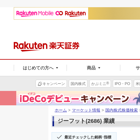
はじめての方へ
商品
®
キャンペーン
国内株式
かぶミニ
IPO・PO
米
ホーム
>
マーケット情報
>
国内株式株価検索
ジーフット(2686) 業績
最近チェックした銘柄･指標