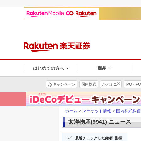
はじめての方へ
商品
®
キャンペーン
国内株式
かぶミニ
IPO・PO
ホーム
>
マーケット情報
>
国内株式株価
太洋物産(9941) ニュース
最近チェックした銘柄･指標