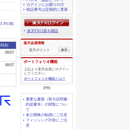
ログインにお困りの方
暗証番号は定期的に更新
楽天FX口座を開設
楽天会員情報
楽天ポイント
ポートフォリオ機能
上記より楽天会員にログイン
してください。
ポートフォリオ機能とは？
[PR]
重要な書面（取引説明書･
約諾書等）の閲覧につい
て
未公開株の勧誘にご注意
フィッシング詐欺にご注
意