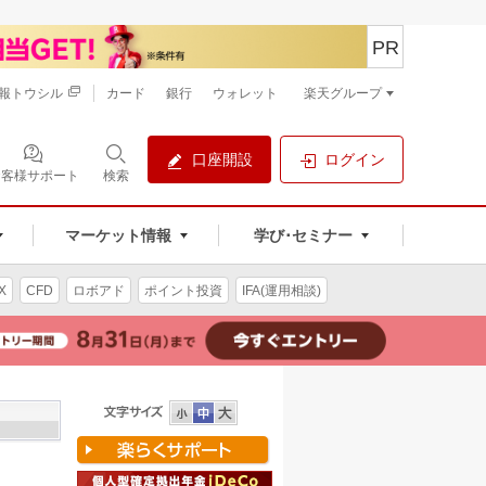
PR
報トウシル
カード
銀行
ウォレット
楽天グループ
口座開設
ログイン
お客様サポート
検索
マーケット情報
学び･セミナー
X
CFD
ロボアド
ポイント投資
IFA(運用相談)