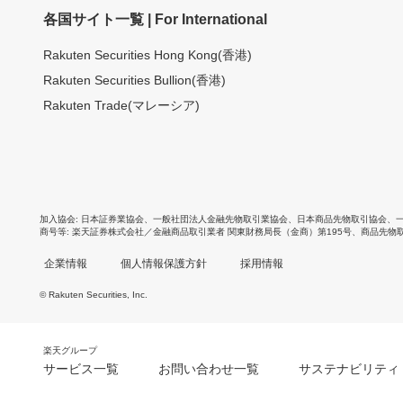
各国サイト一覧 | For International
Rakuten Securities Hong Kong(香港)
Rakuten Securities Bullion(香港)
Rakuten Trade(マレーシア)
加入協会
日本証券業協会
、
一般社団法人金融先物取引業協会
、
日本商品先物取引協会
、
商号等
楽天証券株式会社／金融商品取引業者 関東財務局長（金商）第195号、商品先物
企業情報
個人情報保護方針
採用情報
© Rakuten Securities, Inc.
楽天グループ
サービス一覧
お問い合わせ一覧
サステナビリティ