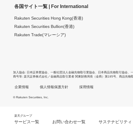
各国サイト一覧 | For International
Rakuten Securities Hong Kong(香港)
Rakuten Securities Bullion(香港)
Rakuten Trade(マレーシア)
加入協会
日本証券業協会
、
一般社団法人金融先物取引業協会
、
日本商品先物取引協会
、
商号等
楽天証券株式会社／金融商品取引業者 関東財務局長（金商）第195号、商品先物
企業情報
個人情報保護方針
採用情報
© Rakuten Securities, Inc.
楽天グループ
サービス一覧
お問い合わせ一覧
サステナビリティ