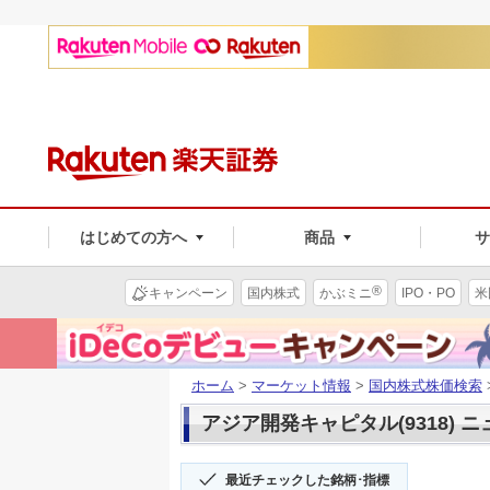
はじめての方へ
商品
®
キャンペーン
国内株式
かぶミニ
IPO・PO
米
ホーム
>
マーケット情報
>
国内株式株価検索
アジア開発キャピタル(9318) 
最近チェックした銘柄･指標