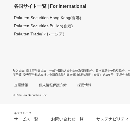
各国サイト一覧 | For International
Rakuten Securities Hong Kong(香港)
Rakuten Securities Bullion(香港)
Rakuten Trade(マレーシア)
加入協会
日本証券業協会
、
一般社団法人金融先物取引業協会
、
日本商品先物取引協会
、
商号等
楽天証券株式会社／金融商品取引業者 関東財務局長（金商）第195号、商品先物
企業情報
個人情報保護方針
採用情報
© Rakuten Securities, Inc.
楽天グループ
サービス一覧
お問い合わせ一覧
サステナビリティ