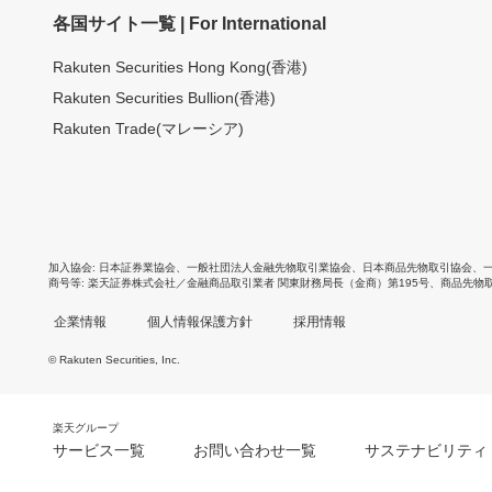
各国サイト一覧 | For International
Rakuten Securities Hong Kong(香港)
Rakuten Securities Bullion(香港)
Rakuten Trade(マレーシア)
加入協会
日本証券業協会
、
一般社団法人金融先物取引業協会
、
日本商品先物取引協会
、
商号等
楽天証券株式会社／金融商品取引業者 関東財務局長（金商）第195号、商品先物
企業情報
個人情報保護方針
採用情報
© Rakuten Securities, Inc.
楽天グループ
サービス一覧
お問い合わせ一覧
サステナビリティ