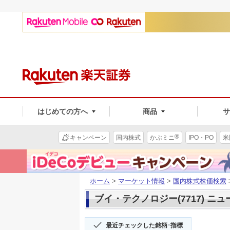
はじめての方へ
商品
®
キャンペーン
国内株式
かぶミニ
IPO・PO
米
ホーム
>
マーケット情報
>
国内株式株価検索
ブイ・テクノロジー(7717) ニュ
最近チェックした銘柄･指標