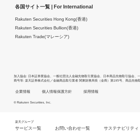
各国サイト一覧 | For International
Rakuten Securities Hong Kong(香港)
Rakuten Securities Bullion(香港)
Rakuten Trade(マレーシア)
加入協会
日本証券業協会
、
一般社団法人金融先物取引業協会
、
日本商品先物取引協会
、
商号等
楽天証券株式会社／金融商品取引業者 関東財務局長（金商）第195号、商品先物
企業情報
個人情報保護方針
採用情報
© Rakuten Securities, Inc.
楽天グループ
サービス一覧
お問い合わせ一覧
サステナビリティ