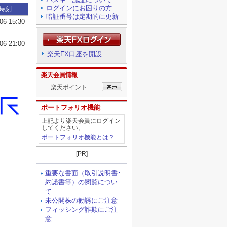
ログインにお困りの方
暗証番号は定期的に更新
楽天FX口座を開設
楽天会員情報
楽天ポイント
ポートフォリオ機能
上記より楽天会員にログイン
してください。
ポートフォリオ機能とは？
[PR]
重要な書面（取引説明書･
約諾書等）の閲覧につい
て
未公開株の勧誘にご注意
フィッシング詐欺にご注
意