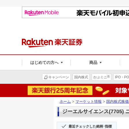
はじめての方へ
商品
®
キャンペーン
国内株式
かぶミニ
IPO・PO
ホーム
>
マーケット情報
>
国内株式株価
ジーエルサイエンス(7705)
最近チェックした銘柄･指標