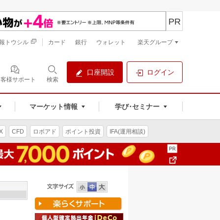
PR
報トウシル
カード
銀行
ウォレット
楽天グループ
口座開設
ログイン
お客様サポート
検索
マーケット情報
学び･セミナー
X
CFD
ロボアド
ポイント投資
IFA(運用相談)