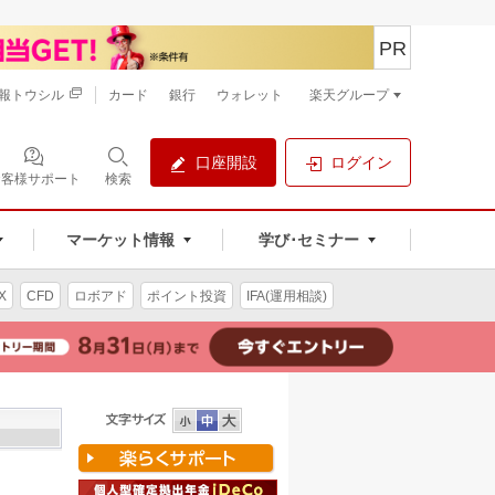
PR
報トウシル
カード
銀行
ウォレット
楽天グループ
口座開設
ログイン
お客様サポート
検索
マーケット情報
学び･セミナー
X
CFD
ロボアド
ポイント投資
IFA(運用相談)