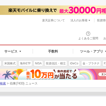
楽天証券について
法人のお客様
投資情
よくあるご質問
サービス
手数料
ツール・アプリ
米国株式
海外ETF
NISA
投資信託・積立
iDeCo
金・プラチナ
F
検索
> 伯東(7433) ニュース