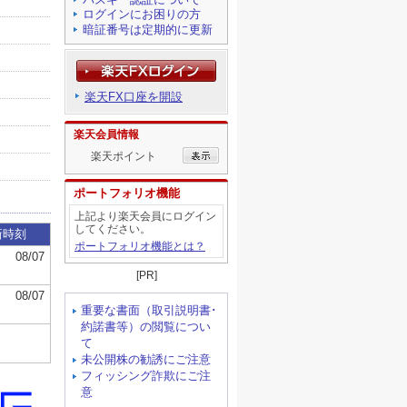
ログインにお困りの方
暗証番号は定期的に更新
楽天FX口座を開設
楽天会員情報
楽天ポイント
ポートフォリオ機能
上記より楽天会員にログイン
してください。
ポートフォリオ機能とは？
[PR]
重要な書面（取引説明書･
約諾書等）の閲覧につい
て
未公開株の勧誘にご注意
フィッシング詐欺にご注
意