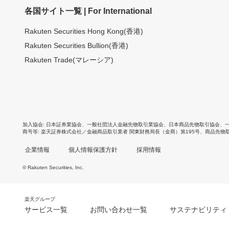
各国サイト一覧 | For International
Rakuten Securities Hong Kong(香港)
Rakuten Securities Bullion(香港)
Rakuten Trade(マレーシア)
加入協会
日本証券業協会
、
一般社団法人金融先物取引業協会
、
日本商品先物取引協会
、
商号等
楽天証券株式会社／金融商品取引業者 関東財務局長（金商）第195号、商品先物
企業情報
個人情報保護方針
採用情報
© Rakuten Securities, Inc.
楽天グループ
サービス一覧
お問い合わせ一覧
サステナビリティ