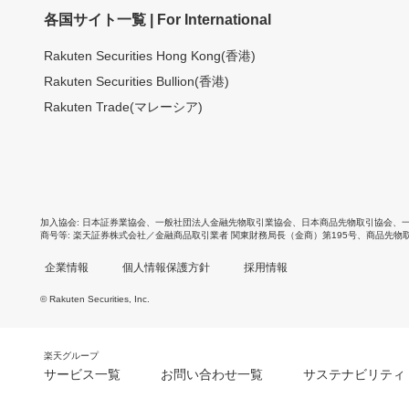
各国サイト一覧 | For International
Rakuten Securities Hong Kong(香港)
Rakuten Securities Bullion(香港)
Rakuten Trade(マレーシア)
加入協会
日本証券業協会
、
一般社団法人金融先物取引業協会
、
日本商品先物取引協会
、
商号等
楽天証券株式会社／金融商品取引業者 関東財務局長（金商）第195号、商品先物
企業情報
個人情報保護方針
採用情報
© Rakuten Securities, Inc.
楽天グループ
サービス一覧
お問い合わせ一覧
サステナビリティ