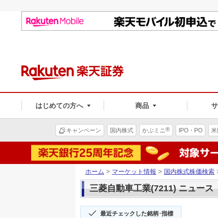
はじめての方へ
商品
®
キャンペーン
国内株式
かぶミニ
IPO・PO
米
ホーム
>
マーケット情報
>
国内株式株価検索
三菱自動車工業(7211) ニュース
最近チェックした銘柄･指標