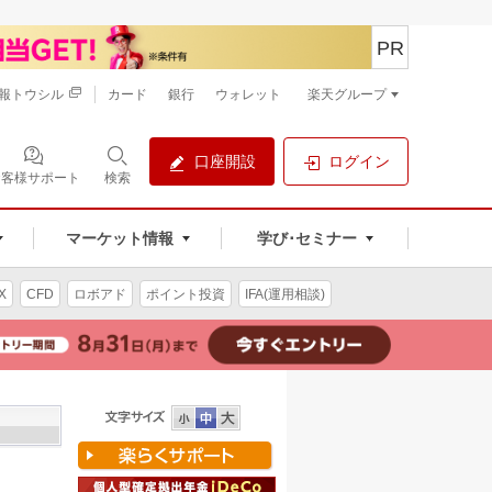
PR
報トウシル
カード
銀行
ウォレット
楽天グループ
口座開設
ログイン
お客様サポート
検索
マーケット情報
学び･セミナー
X
CFD
ロボアド
ポイント投資
IFA(運用相談)