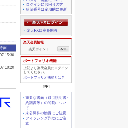
ログインにお困りの方
暗証番号は定期的に更新
楽天FX口座を開設
楽天会員情報
楽天ポイント
ポートフォリオ機能
上記より楽天会員にログイン
してください。
ポートフォリオ機能とは？
[PR]
重要な書面（取引説明書･
約諾書等）の閲覧につい
て
未公開株の勧誘にご注意
フィッシング詐欺にご注
意