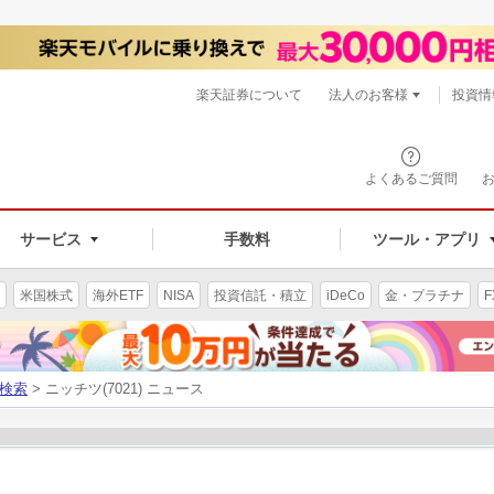
楽天証券について
法人のお客様
投資情
よくあるご質問
サービス
手数料
ツール・アプリ
米国株式
海外ETF
NISA
投資信託・積立
iDeCo
金・プラチナ
F
検索
> ニッチツ(7021) ニュース